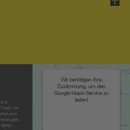
Wir benötigen Ihre
Zustimmung, um den
Google Maps-Service zu
laden!
 und
Praxis. Im
cryl und
Wir verwenden einen
 erzeugen.
Service eines Drittanbieters,
, deren
um Karteninhalte