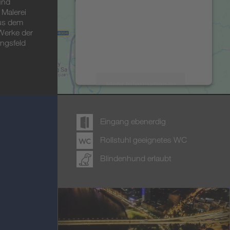
und
einzubetten. Dieser Service
 Malerei
kann Daten zu Ihren
aus dem
Aktivitäten sammeln. Bitte
 Werke der
lesen Sie die Details durch
ngsfeld
und stimmen Sie der
Nutzung des Service zu, um
diese Karte anzuzeigen.
Mehr Informationen
Akzeptieren
Eingang ebenerdig
powered by
Usercentrics
Rollstuhl geeignetes WC
Consent Management Platform
&
eRecht24
Blindenhund erlaubt