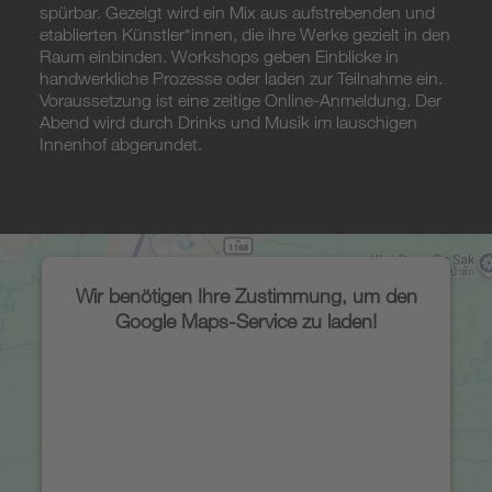
spürbar. Gezeigt wird ein Mix aus aufstrebenden und
etablierten Künstler*innen, die ihre Werke gezielt in den
Raum einbinden. Workshops geben Einblicke in
handwerkliche Prozesse oder laden zur Teilnahme ein.
Voraussetzung ist eine zeitige Online-Anmeldung. Der
Abend wird durch Drinks und Musik im lauschigen
Innenhof abgerundet.
Wir benötigen Ihre Zustimmung, um den
Google Maps-Service zu laden!
Wir verwenden einen Service eines
Drittanbieters, um Karteninhalte
einzubetten. Dieser Service kann Daten zu
Ihren Aktivitäten sammeln. Bitte lesen Sie
die Details durch und stimmen Sie der
Nutzung des Service zu, um diese Karte