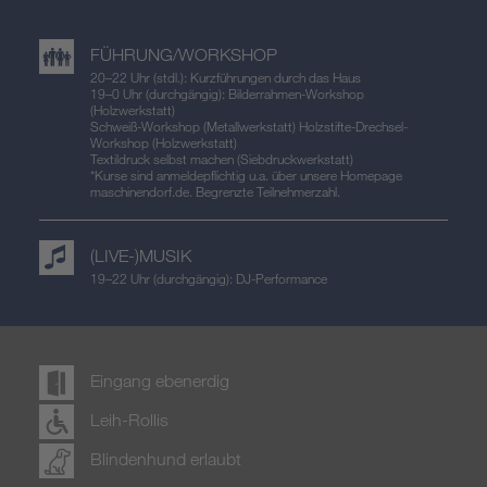
FÜHRUNG/WORKSHOP
20–22 Uhr (stdl.): Kurzführungen durch das Haus
19–0 Uhr (durchgängig): Bilderrahmen-Workshop
(Holzwerkstatt)
Schweiß-Workshop (Metallwerkstatt) Holzstifte-Drechsel-
Workshop (Holzwerkstatt)
Textildruck selbst machen (Siebdruckwerkstatt)
*Kurse sind anmeldepflichtig u.a. über unsere Homepage
maschinendorf.de. Begrenzte Teilnehmerzahl.
(LIVE-)MUSIK
19–22 Uhr (durchgängig): DJ-Performance
Eingang ebenerdig
Leih-Rollis
Blindenhund erlaubt