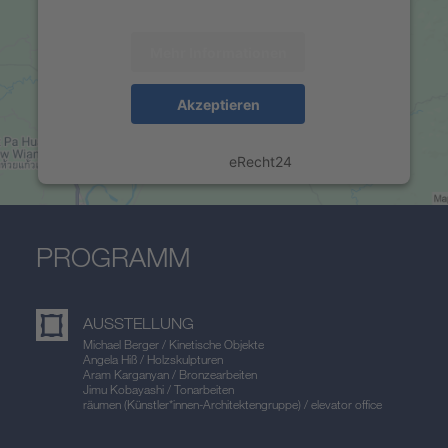
anzuzeigen.
Mehr Informationen
Akzeptieren
powered by
Usercentrics Consent Management
Platform
&
eRecht24
PROGRAMM
AUSSTELLUNG
Michael Berger / Kinetische Objekte
Angela Hiß / Holzskulpturen
Aram Karganyan / Bronzearbeiten
Jimu Kobayashi / Tonarbeiten
räumen (Künstler*innen-Architekten­gruppe) / elevator office